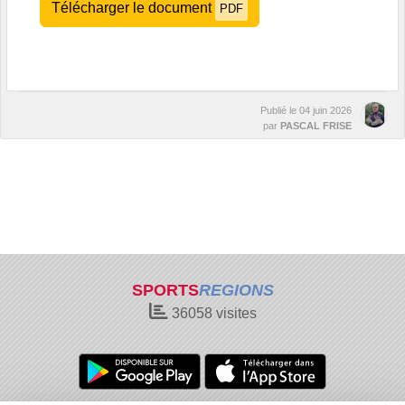
Télécharger le document
PDF
Publié le
04 juin 2026
par
PASCAL FRISE
SPORTS
REGIONS
36058
visites