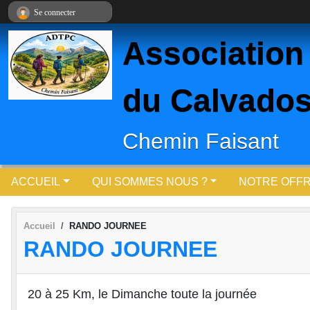
Panneau de gestion des cookies
Se connecter
Association
du Calvados
Chemin Faisant
ACCUEIL
QUI SOMMES NOUS ?
NOTRE OFF
Accueil
RANDO JOURNEE
RANDO JOURNEE
20 à 25 Km, le Dimanche toute la journée