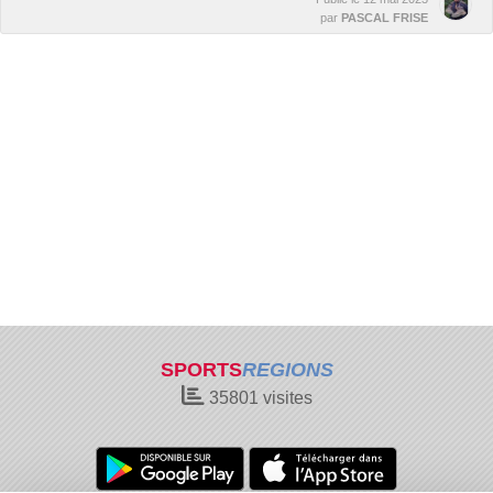
par
PASCAL FRISE
SPORTS
REGIONS
35801
visites