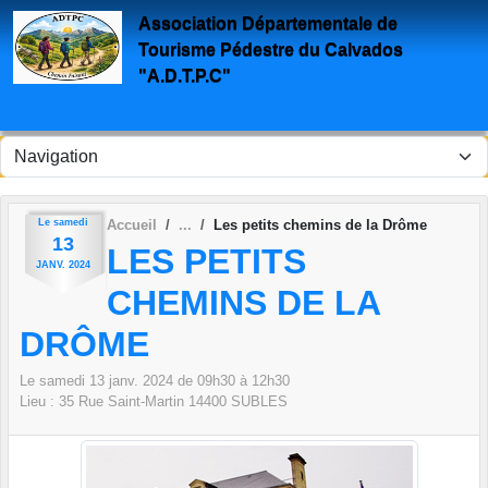
Panneau de gestion des cookies
Association Départementale de
Tourisme Pédestre du Calvados
"A.D.T.P.C"
Le
samedi
Accueil
Les petits chemins de la Drôme
13
LES PETITS
JANV.
2024
CHEMINS DE LA
DRÔME
Le
samedi
13
janv.
2024
de 09h30 à 12h30
Lieu :
35 Rue Saint-Martin
14400
SUBLES