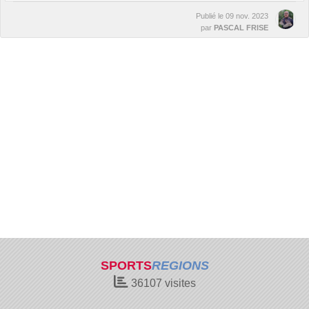
Publié le
09 nov. 2023
par
PASCAL FRISE
SPORTS
REGIONS
36107
visites