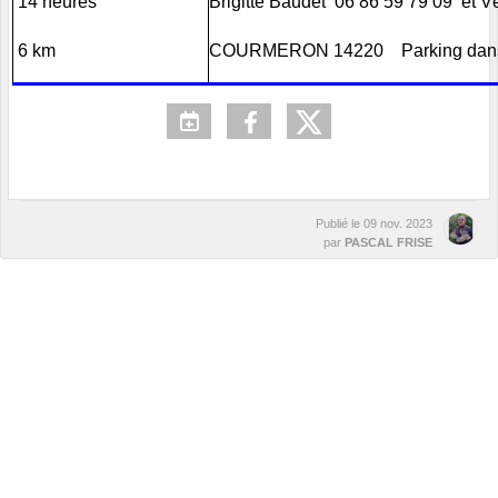
14 heures
Brigitte Baudet 06 86 59 79 09 et V
6 km
COURMERON 14220 Parking dans le 
Publié le
09 nov. 2023
par
PASCAL FRISE