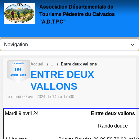
Panneau de gestion des cookies
Association Départementale de
Tourisme Pédestre du Calvados
"A.D.T.P.C"
Le
mardi
Accueil
Entre deux vallons
09
ENTRE DEUX
AVRIL
2024
VALLONS
Le
mardi
09
avril
2024
de 14h à 17h30
Mardi 9 avril 24
Entre d
Rando douce