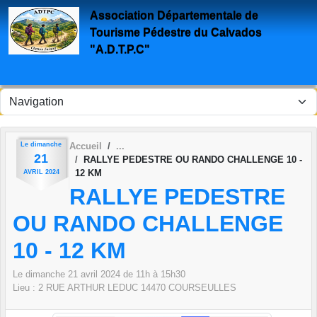
Panneau de gestion des cookies
Association Départementale de
Tourisme Pédestre du Calvados
"A.D.T.P.C"
Le
dimanche
Accueil
21
RALLYE PEDESTRE OU RANDO CHALLENGE 10 -
12 KM
AVRIL
2024
RALLYE PEDESTRE
OU RANDO CHALLENGE
10 - 12 KM
Le
dimanche
21
avril
2024
de 11h à 15h30
Lieu :
2 RUE ARTHUR LEDUC
14470
COURSEULLES