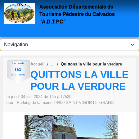
Panneau de gestion des cookies
Association Départementale de
Tourisme Pédestre du Calvados
"A.D.T.P.C"
Le
jeudi
Accueil
Quittons la ville pour la verdure
04
QUITTONS LA VILLE
JUIL.
2024
POUR LA VERDURE
Le
jeudi
04
juil.
2024
de 14h à 17h30
Lieu :
Parking de la mairie
14400
SAINT-VIGOR-LE-GRAND