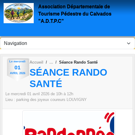
Panneau de gestion des cookies
Association Départementale de
Tourisme Pédestre du Calvados
"A.D.T.P.C"
Le
mercredi
Accueil
Séance Rando Santé
01
SÉANCE RANDO
AVRIL
2026
SANTÉ
Le
mercredi
01
avril
2026
de 10h à 12h
Lieu :
parking des joyeux coureurs
LOUVIGNY