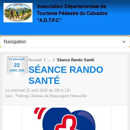
Panneau de gestion des cookies
Association Départementale de
Tourisme Pédestre du Calvados
"A.D.T.P.C"
Le
mercredi
Accueil
Séance Rando Santé
22
SÉANCE RANDO
AVRIL
2026
SANTÉ
Le
mercredi
22
avril
2026
de 10h à 12h
Lieu :
Parking Chateau de Beauragard
Hérouville