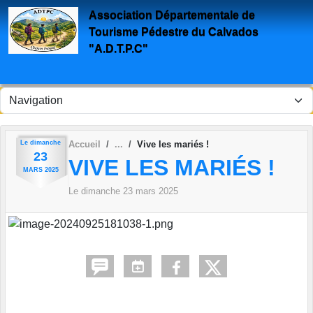
Panneau de gestion des cookies
Association Départementale de
Tourisme Pédestre du Calvados
"A.D.T.P.C"
Le
dimanche
Accueil
Vive les mariés !
23
VIVE LES MARIÉS !
MARS
2025
Le
dimanche
23
mars
2025