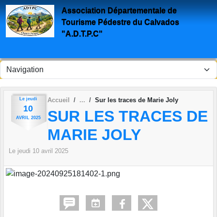
Panneau de gestion des cookies
Association Départementale de
Tourisme Pédestre du Calvados
"A.D.T.P.C"
Le
jeudi
Accueil
Sur les traces de Marie Joly
10
SUR LES TRACES DE
AVRIL
2025
MARIE JOLY
Le
jeudi
10
avril
2025