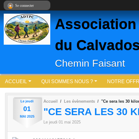
Panneau de gestion des cookies
Se connecter
Association
du Calvados
Chemin Faisant
ACCUEIL
QUI SOMMES NOUS ?
NOTRE OFF
Accueil
Les évènements
"Ce sera les 30 kilo
Le
jeudi
01
"CE SERA LES 30 
MAI
2025
Le
jeudi
01
mai
2025