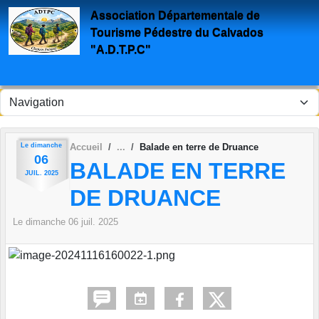
Panneau de gestion des cookies
Association Départementale de
Tourisme Pédestre du Calvados
"A.D.T.P.C"
Le
dimanche
Accueil
Balade en terre de Druance
06
BALADE EN TERRE
JUIL.
2025
DE DRUANCE
Le
dimanche
06
juil.
2025