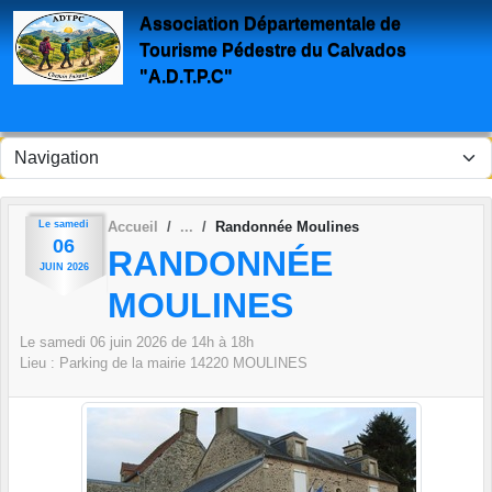
Panneau de gestion des cookies
Association Départementale de
Tourisme Pédestre du Calvados
"A.D.T.P.C"
Le
samedi
Accueil
Randonnée Moulines
06
RANDONNÉE
JUIN
2026
MOULINES
Le
samedi
06
juin
2026
de 14h à 18h
Lieu :
Parking de la mairie
14220
MOULINES