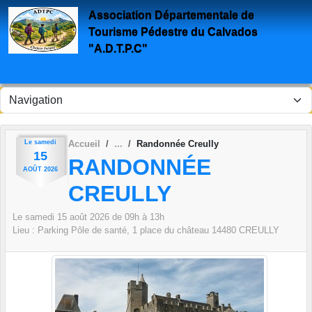
Panneau de gestion des cookies
Association Départementale de
Tourisme Pédestre du Calvados
"A.D.T.P.C"
Le
samedi
Accueil
Randonnée Creully
15
RANDONNÉE
AOÛT
2026
CREULLY
Le
samedi
15
août
2026
de 09h à 13h
Lieu :
Parking Pôle de santé, 1 place du château
14480
CREULLY