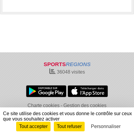
SPORTS
REGIONS
36048
visites
Charte cookies
Gestion des cookies
Informations légales
Signaler un contenu inapproprié
Ce site utilise des cookies et vous donne le contrôle sur ceux
que vous souhaitez activer
Tout accepter
Tout refuser
Personnaliser
Envie de participer ?
Connexion